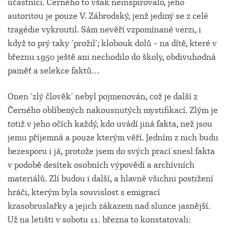
účastníci. Černého to však neinspirovalo, jeho
autoritou je pouze V. Zábrodský, jenž jediný se z celé
tragédie vykroutil. Sám nevěří vzpomínané verzi, i
když to prý taky ´prožil´; klobouk dolů – na dítě, které v
březnu 1950 ještě ani nechodilo do školy, obdivuhodná
paměť a selekce faktů…
Onen ´zlý člověk´ nebyl pojmenován, což je další z
Černého oblíbených nakousnutých mystifikací. Zlým je
totiž v jeho očích každý, kdo uvádí jiná fakta, než jsou
jemu příjemná a pouze kterým věří. Jedním z nich budu
bezesporu i já, protože jsem do svých prací snesl fakta
v podobě desítek osobních výpovědí a archívních
materiálů. Zlí budou i další, a hlavně všichni postižení
hráči, kterým byla souvislost s emigrací
krasobruslařky a jejich zákazem nad slunce jasnější.
Už na letišti v sobotu 11. března to konstatovali: