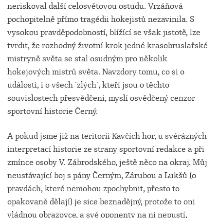
neriskoval další celosvětovou ostudu. Vrzáňová
pochopitelně přímo tragédii hokejistů nezavinila. S
vysokou pravděpodobností, blížící se však jistotě, lze
tvrdit, že rozhodný životní krok jedné krasobruslařské
mistryně světa se stal osudným pro několik
hokejových mistrů světa. Navzdory tomu, co si o
události, i o všech ´zlých´, kteří jsou o těchto
souvislostech přesvědčeni, myslí osvědčený cenzor
sportovní historie Černý.
A pokud jsme již na teritorii Kavčích hor, u svérázných
interpretací historie ze strany sportovní redakce a při
zmínce osoby V. Zábrodského, ještě něco na okraj. Můj
neustávající boj s pány Černým, Zárubou a Lukšů (o
pravdách, které nemohou zpochybnit, přesto to
opakovaně dělají) je sice beznadějný, protože to oni
vládnou obrazovce, a své oponenty na ni nepustí,