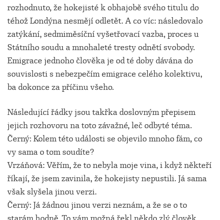
rozhodnuto, že hokejisté k obhajobě svého titulu do
téhož Londýna nesmějí odletět. A co víc: následovalo
zatýkání, sedmiměsíční vyšetřovací vazba, proces u
Státního soudu a mnohaleté tresty odnětí svobody.
Emigrace jednoho člověka je od té doby dávána do
souvislosti s nebezpečím emigrace celého kolektivu,
ba dokonce za příčinu všeho.
Následující řádky jsou takřka doslovným přepisem
jejich rozhovoru na toto závažné, leč odbyté téma.
Černý: Kolem této události se objevilo mnoho fám, co
vy sama o tom soudíte?
Vrzáňová: Věřím, že to nebyla moje vina, i když někteří
říkají, že jsem zavinila, že hokejisty nepustili. Já sama
však slyšela jinou verzi.
Černý: Já žádnou jinou verzi neznám, a že se o to
starám hodně. To vám možná řekl někdo zlý člověk.