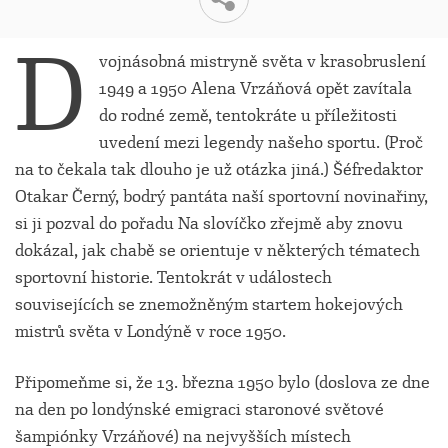
D
vojnásobná mistryně světa v krasobruslení
1949 a 1950 Alena Vrzáňová opět zavítala
do rodné země, tentokráte u příležitosti
uvedení mezi legendy našeho sportu. (Proč
na to čekala tak dlouho je už otázka jiná.) Šéfredaktor
Otakar Černý, bodrý pantáta naší sportovní novinařiny,
si ji pozval do pořadu Na slovíčko zřejmě aby znovu
dokázal, jak chabě se orientuje v některých tématech
sportovní historie. Tentokrát v událostech
souvisejících se znemožněným startem hokejových
mistrů světa v Londýně v roce 1950.
Připomeňme si, že 13. března 1950 bylo (doslova ze dne
na den po londýnské emigraci staronové světové
šampiónky Vrzáňové) na nejvyšších místech