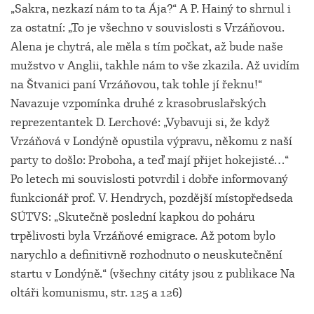
„Sakra, nezkazí nám to ta Ája?“ A P. Hainý to shrnul i
za ostatní: „To je všechno v souvislosti s Vrzáňovou.
Alena je chytrá, ale měla s tím počkat, až bude naše
mužstvo v Anglii, takhle nám to vše zkazila. Až uvidím
na Štvanici paní Vrzáňovou, tak tohle jí řeknu!“
Navazuje vzpomínka druhé z krasobruslařských
reprezentantek D. Lerchové: „Vybavuji si, že když
Vrzáňová v Londýně opustila výpravu, někomu z naší
party to došlo: Proboha, a teď mají přijet hokejisté…“
Po letech mi souvislosti potvrdil i dobře informovaný
funkcionář prof. V. Hendrych, pozdější místopředseda
SÚTVS: „Skutečně poslední kapkou do poháru
trpělivosti byla Vrzáňové emigrace. Až potom bylo
narychlo a definitivně rozhodnuto o neuskutečnění
startu v Londýně.“ (všechny citáty jsou z publikace Na
oltáři komunismu, str. 125 a 126)