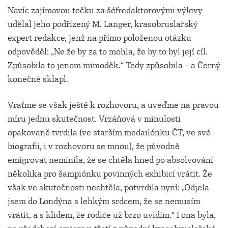
Navíc zajímavou tečku za šéfredaktorovými výlevy
udělal jeho podřízený M. Langer, krasobruslařský
expert redakce, jenž na přímo položenou otázku
odpověděl: „Ne že by za to mohla, že by to byl její cíl.
Způsobila to jenom mimoděk.“ Tedy způsobila – a Černý
konečně sklapl.
Vraťme se však ještě k rozhovoru, a uveďme na pravou
míru jednu skutečnost. Vrzáňová v minulosti
opakovaně tvrdila (ve starším medailónku ČT, ve své
biografii, i v rozhovoru se mnou), že původně
emigrovat nemínila, že se chtěla hned po absolvování
několika pro šampiónku povinných exhibicí vrátit. Že
však ve skutečnosti nechtěla, potvrdila nyní: „Odjela
jsem do Londýna s lehkým srdcem, že se nemusím
vrátit, a s klidem, že rodiče už brzo uvidím.“ I ona byla,