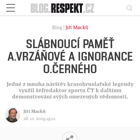
Respekt
Vy
Blog |
Jiří Macků
SLÁBNOUCÍ PAMĚŤ
A.VRZÁŇOVÉ A IGNORANCE
O.ČERNÉHO
Jedné z mnoha návštěv krasobruslařské legendy
využil šéfredaktor sportu ČT k dalšímu
demonstrování svých omezených vědomostí.
Jiří Macků
28. 12. 2009 19:12