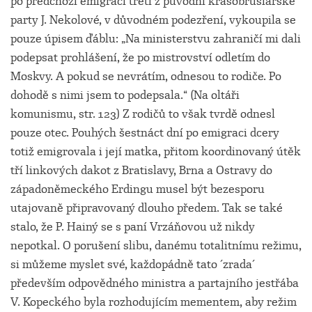
po předchozí emigraci třetí z původní krasobruslařské
party J. Nekolové, v důvodném podezření, vykoupila se
pouze úpisem ďáblu: „Na ministerstvu zahraničí mi dali
podepsat prohlášení, že po mistrovství odletím do
Moskvy. A pokud se nevrátím, odnesou to rodiče. Po
dohodě s nimi jsem to podepsala.“ (Na oltáři
komunismu, str. 123) Z rodičů to však tvrdě odnesl
pouze otec. Pouhých šestnáct dní po emigraci dcery
totiž emigrovala i její matka, přitom koordinovaný útěk
tří linkových dakot z Bratislavy, Brna a Ostravy do
západoněmeckého Erdingu musel být bezesporu
utajovaně připravovaný dlouho předem. Tak se také
stalo, že P. Hainý se s paní Vrzáňovou už nikdy
nepotkal. O porušení slibu, danému totalitnímu režimu,
si můžeme myslet své, každopádně tato ´zrada´
především odpovědného ministra a partajního jestřába
V. Kopeckého byla rozhodujícím mementem, aby režim