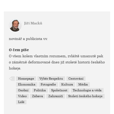
Jiří Macků
novinář a publicista v.v.
O čem píše
O všem kolem vlastním rozumem, zvláště umanutě pak
o záměrně deformované dnes již stoleté historii českého
hokeje.
Homepage
Výběr Respektu
Cestování
Ekonomika
Fotografie
Kultura
Média
Osobní
Politika
Společnost
Technologie a věda
Video
Zábava
Zahraničí
Století českého hokeje
Lidé