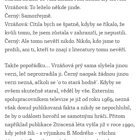
Vrzáňová: To leželo někde jinde.
Černý: Samozřejmě.
Vrzáňová: Cítila bych se špatně, kdyby se říkalo, že
kvůli tomu, že jsem zůstala v zahraničí, je nepustili.
Černý: Ale tomu nevěří nikdo. Nikdo, kdo jsme to
prožili, ani ti, kteří to znají z literatury tomu nevěří.
Takže popořádku… Vrzáňová prý sama slyšela jinou
verzi, leč neprozradila ji. Černý naopak žádnou jinou
verzi nezná, ačkoli se ´o to stará hodně´. Kdyby se
ovšem skutečně staral, věděl by vše. Externím
spolupracovníkem televize je již od roku 1969, nezná
však dosud publikovaná fakta a nikdy se nepochlubil,
že by o události hovořil se samotnými hráči. Přitom
například publikace Ztracená léta vyšla již v roce 1990,
kdy ještě žili – s výjimkou B. Modrého – všichni