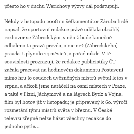
přesto ho v duchu Werichovy výzvy dál podstupuji.
Někdy v listopadu 2008 mi šéfkomentátor Záruba hrdě
napsal, že sportovní redakce právě udělala obsáhlý
rozhovor se Zábrodským, v němž bude konečně
odhalena ta pravá pravda, a nic než (Zábrodského)
pravda. Uplynulo 14 měsíců, a pořad nikde. V té
souvislosti prozrazuji, že redakce publicistiky ČT
začala pracovat na hodinovém dokumentu Postavení
mimo hru (o osudech uvězněných mistrů světa) letos v
srpnu, a ačkoli jsme natáčeli na osmi místech v Praze,
a také v Plzni, Jáchymově a na lágrech Bytíz a Vojna,
film byl hotov již v listopadu; je připravený k 60. výročí
rozmetání týmu mistrů světa v březnu. V České
televizi zřejmě nelze házet všechny redakce do
jednoho pytle…