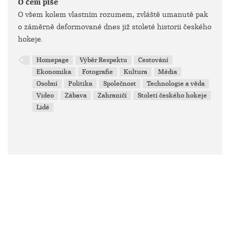
O čem píše
O všem kolem vlastním rozumem, zvláště umanutě pak
o záměrně deformované dnes již stoleté historii českého
hokeje.
Homepage
Výběr Respektu
Cestování
Ekonomika
Fotografie
Kultura
Média
Osobní
Politika
Společnost
Technologie a věda
Video
Zábava
Zahraničí
Století českého hokeje
Lidé