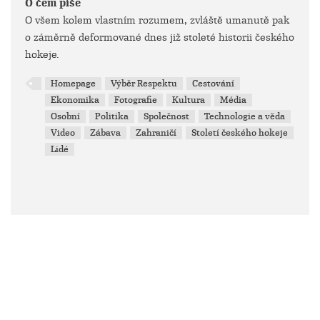
O čem píše
O všem kolem vlastním rozumem, zvláště umanutě pak
o záměrně deformované dnes již stoleté historii českého
hokeje.
Homepage
Výběr Respektu
Cestování
Ekonomika
Fotografie
Kultura
Média
Osobní
Politika
Společnost
Technologie a věda
Video
Zábava
Zahraničí
Století českého hokeje
Lidé