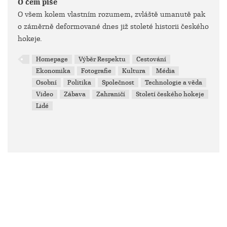
O čem píše
O všem kolem vlastním rozumem, zvláště umanutě pak
o záměrně deformované dnes již stoleté historii českého
hokeje.
Homepage
Výběr Respektu
Cestování
Ekonomika
Fotografie
Kultura
Média
Osobní
Politika
Společnost
Technologie a věda
Video
Zábava
Zahraničí
Století českého hokeje
Lidé