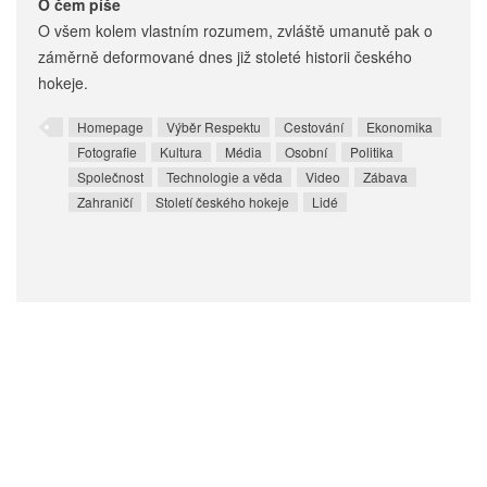
O čem píše
O všem kolem vlastním rozumem, zvláště umanutě pak o
záměrně deformované dnes již stoleté historii českého
hokeje.
Homepage
Výběr Respektu
Cestování
Ekonomika
Fotografie
Kultura
Média
Osobní
Politika
Společnost
Technologie a věda
Video
Zábava
Zahraničí
Století českého hokeje
Lidé