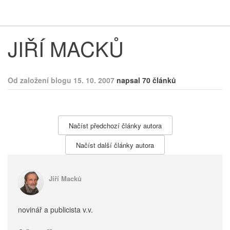
Respekt
Vy
JIŘÍ MACKŮ
Od založení blogu 15. 10. 2007
napsal 70 článků
Načíst předchozí články autora
Načíst další články autora
Jiří Macků
novinář a publicista v.v.